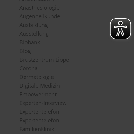
Anästhesiologie
Augenheilkunde
Ausbildung
Ausstellung
Biobank
Blog
Brustzentrum Lippe
Corona
Dermatologie
Digitale Medizin
Empowerment
Experten-Interview
Expertentelefon
Expertentelefon
Familienklinik