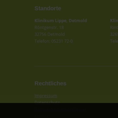
Standorte
St
Klinikum Lippe, Detmold
Kli
Röntgenstr. 18
Rint
32756 Detmold
326
Telefon: 05231 72-0
Tel
Rechtliches
Impressum
Datenschutz
Barrierefreiheitserklärung
Kontakt