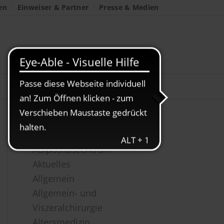
en
Einweiser & Partner
Presse & Medien
Kategorien
Adipositaszentrum
Aktuelles
Allgemein
Allgemein- und
Viszeralchirurgie
Altersmedizin