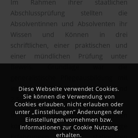
Im Rahmen ihrer staatlichen
Abschlussprüfung stellten die
Absolventinnen und Absolventen ihr
Wissen und Können in drei
schriftlichen, einer praktischen und
einer mündlichen Prüfung unter
Beweis. Grundlage war die
generalistische Pflegeausbildung mit
insgesamt 2.100 Theoriestunden und
Diese Webseite verwendet Cookies.
Sie können die Verwendung von
2.500 Praxisstunden.
Cookies erlauben, nicht erlauben oder
unter „Einstellungen“ Änderungen der
In ihren praktischen Einsätzen
Einstellungen vornehmen bzw.
konnten die Auszubildenden vielfältige
Informationen zur Cookie Nutzung
erhalten.
Erfahrungen in der stationären