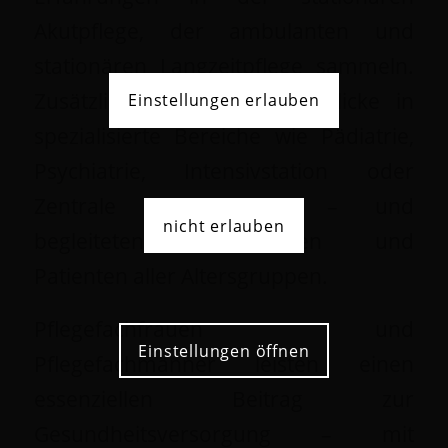
Akutpflege, der ambulanten und
stationären Langzeitpflege sammeln.
Zusätzlich erhielten sie Einblicke in
Einstellungen erlauben
spezialisierte Bereiche wie Pädiatrie,
Psychiatrie, Intensivstation oder
Zentrale Notaufnahme – und
nicht erlauben
begleiteten Patientinnen und
Patienten aller Altersgruppen.
Pflegefachfrauen und
Einstellungen öffnen
Pflegefachmänner leisten einen
essenziellen Beitrag zur
Gesundheitsversorgung – mit