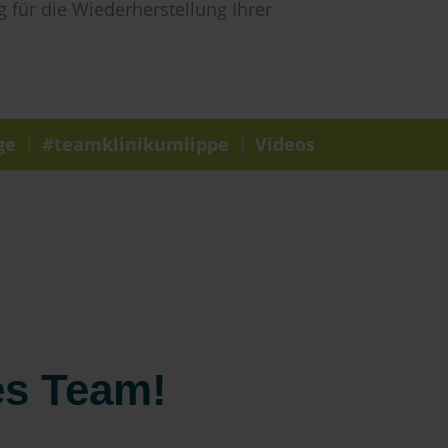
g für die Wiederherstellung Ihrer
ge
#teamklinikumlippe
Videos
es Team!