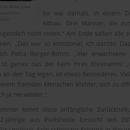
erger-Böhm freuen
So wie damals, in einem D
renamtlichen
Lippe.
Altbau. Drei Männer, die zu
 eigentlich nicht reden.“ Am Ende saßen alle
änen. „Das war so emotional, ich dachte: Das
t sich Petra Berger-Böhm. „Vier erwachsen
e ist genau das der Kern ihres Ehrenamts: „D
an den Tag legen, ist etwas Besonderes. Vielle
einem fremden Menschen leichter, sich zu öf
h ja nie wieder.“
mer kennt diese anfängliche Zurückhalt
-Jährige aus Pivitsheide besucht seit 20
 für Urologie. Sein schönstes Erlebnis in die