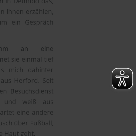
n in Detmold das,
von ihnen erzählen,
m ein Gespräch
Böhm an eine
et sie einmal tief
as mich dahinter
 aus Herford. Seit
hen Besuchsdienst
iv und weiß aus
artet eine andere
usch über Fußball,
e Haut geht.