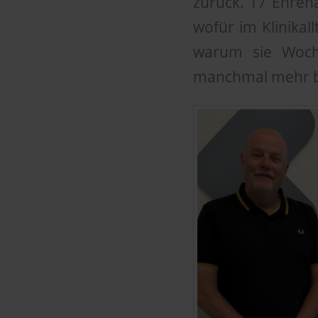
zurück. 17 Ehren
wofür im Klinikall
warum sie Woc
manchmal mehr be