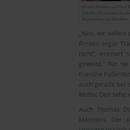
Thomas Demmer und Petra B
sich über Verstärkung im eh
Besuchsdienst des Klinikums 
„Nee, wir wollen
flossen sogar Tr
nicht“, erinner
geweint.“ Für si
manche Patienten 
auch gerade bei 
Motto: Den sehe ic
Auch Thomas Dem
Männern. Der 62
Universitätsklinik