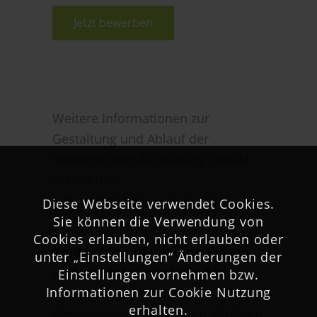
Jetzt bewerben
Weitere Informationen zur
Gestaltung und Ablauf der
theoretischen Ausbildung findest
Du auf der
Internetseite der Schulen für
Diese Webseite verwendet Cookies.
Pflegeberufe Herford-Lippe GmbH.
Sie können die Verwendung von
Cookies erlauben, nicht erlauben oder
Kontakt für allgemeine Fragen
unter „Einstellungen“ Änderungen der
und alle Infos rund um den
Einstellungen vornehmen bzw.
Informationen zur Cookie Nutzung
Bewerbungsprozess
erhalten.
Personalmanagement am Klinikum