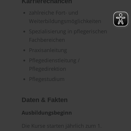
Karrierechancen
zahlreiche Fort- und
Weiterbildungsmöglichkeiten
Spezialisierung in pflegerischen
Fachbereichen
Praxisanleitung
Pflegedienstleitung /
Pflegedirektion
Pflegestudium
Daten & Fakten
Ausbildungsbeginn
Die Kurse starten jährlich zum 1.