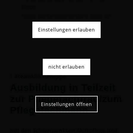
Lippe
henry.warkentin@klinikum-lippe.de
Einstellungen erlauben
nicht erlauben
|
#teamklinikumlippe
Ausbildung in Teilzeit
zur Pflegefachfrau/zum
Einstellungen öffnen
Pflegefachmann
mit den Schwerpunkten Akutpflege und