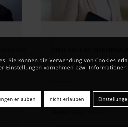
|
IKATION
UNTERNEHMENSKOMMUN
Mandy Lang
s. Sie können die Verwendung von Cookies erla
er Einstellungen vornehmen bzw. Informationen 
Klinikum Lippe
lungen erlauben
nicht erlauben
Einstellunge
Pressesprecherin
Telefon 05231 72-5251
n