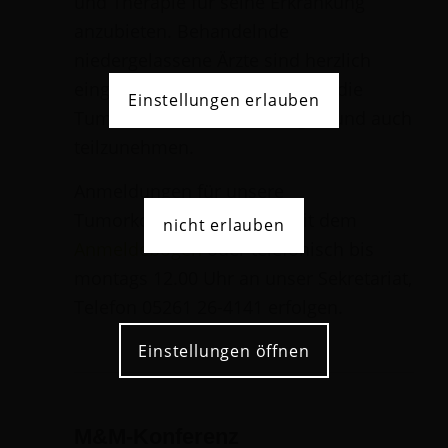
und Therapie für seine Erkrankung
anzubieten. Behandelnde
niedergelassene Ärzte sind herzlich
eingeladen, selbst Patienten in die
Einstellungen erlauben
Tumorkonferenz einzubringen und auch
teilzunehmen.
Anmeldungen für unsere
Tumorkonferenz können mit dem
nicht erlauben
Anmeldebogen
oder telefonisch bis
montags 12.00 Uhr an unser Sekretariat,
Telefon 05261 26-4141 erfolgen.
Einstellungen öffnen
M&M-Konferenz