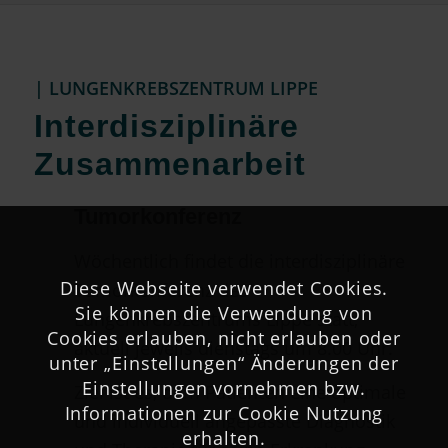
| LUNGENKREBSZENTRUM LIPPE
Interdisziplinäre
Zusammenarbeit
Tumorkonferenz
Wöchentlich findet die interdisziplinäre
Diese Webseite verwendet Cookies.
Tumorkonferenz des
Sie können die Verwendung von
Lungenkrebszentrums Lippe statt,
Cookies erlauben, nicht erlauben oder
aktuell jeweils dienstags um 8.00 Uhr.
unter „Einstellungen“ Änderungen der
Einstellungen vornehmen bzw.
Ziel ist es, dem Patienten eine optimale
Informationen zur Cookie Nutzung
und individuell angepasste Diagnostik
erhalten.