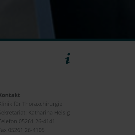
Kontakt
Klinik für Thoraxchirurgie
Sekretariat: Katharina Heisig
Telefon 05261 26-4141
Fax 05261 26-4105