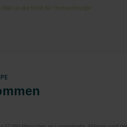
E-Mail an die Klinik für Thoraxchirurgie
PPE
kommen
rka 57.000 Menschen an Lungenkrebs. Männer sind deut