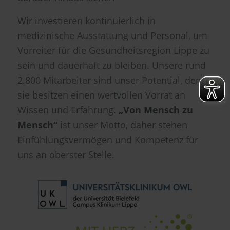
Wir investieren kontinuierlich in
medizinische Ausstattung und Personal, um
Vorreiter für die Gesundheitsregion Lippe zu
sein und dauerhaft zu bleiben. Unsere rund
2.800 Mitarbeiter sind unser Potential, denn
sie besitzen einen wertvollen Vorrat an
Wissen und Erfahrung.
„Von Mensch zu
Mensch“
ist unser Motto, daher stehen
Einfühlungsvermögen und Kompetenz für
uns an oberster Stelle.