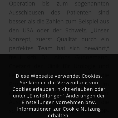
Operation bis zum sogenannten
Ausschleusen des Patienten sind
besser als die Zahlen zum Beispiel aus
den USA oder der Schweiz. „Unser
Konzept, zuerst Qualität durch ein
perfektes Team hat sich bewährt,“
freut sich Dr. Alfons Gunnemann,
Chefarzt der Klinik für Urologie und
Leiter des Prostatazentrums über die
Diese Webseite verwendet Cookies.
Sie können die Verwendung von
Prüfergebnisse, „nun können wir im
Cookies erlauben, nicht erlauben oder
nächsten Schritt unser
unter „Einstellungen“ Änderungen der
Ausbildungskonzept für die
Einstellungen vornehmen bzw.
Informationen zur Cookie Nutzung
schrittweise Erweiterung des OP-
erhalten.