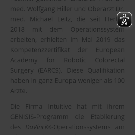
med. Wolfgang Hiller und Oberarzt Dr.
med. Michael Leitz, die seit Herbst
2018 mit dem Operationssystem
arbeiten, erhielten im Mai 2019 das
Kompetenzzertifikat der European
Academy for Robotic Colorectal
Surgery (EARCS). Diese Qualifikation
haben in ganz Europa weniger als 100
Ärzte.
Die Firma Intuitive hat mit ihrem
GENISIS-Programm die Etablierung
des
DaVinci
®-Operationssystems am