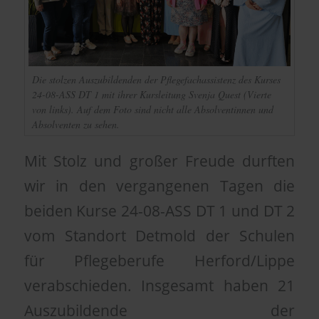
Die stolzen Auszubildenden der Pflegefachassistenz des Kurses
24-08-ASS DT 1 mit ihrer Kursleitung Svenja Quest (Vierte
von links). Auf dem Foto sind nicht alle Absolventinnen und
Absolventen zu sehen.
Mit Stolz und großer Freude durften
wir in den vergangenen Tagen die
beiden Kurse 24-08-ASS DT 1 und DT 2
vom Standort Detmold der Schulen
für Pflegeberufe Herford/Lippe
verabschieden. Insgesamt haben 21
Auszubildende der