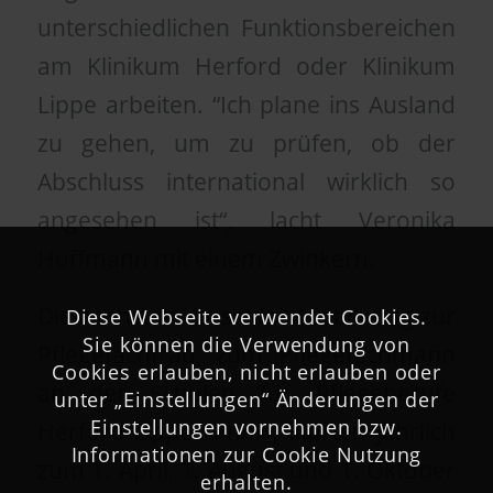
unterschiedlichen Funktionsbereichen
am Klinikum Herford oder Klinikum
Lippe arbeiten. “Ich plane ins Ausland
zu gehen, um zu prüfen, ob der
Abschluss international wirklich so
angesehen ist“, lacht Veronika
Hoffmann mit einem Zwinkern.
Die nächsten Kurse der Ausbildung zur
Diese Webseite verwendet Cookies.
Sie können die Verwendung von
Pflegefachfrau, zum Pflegefachmann
Cookies erlauben, nicht erlauben oder
an der Schulen für Pflegeberufe
unter „Einstellungen“ Änderungen der
Einstellungen vornehmen bzw.
Herford/Lippe GmbH, starten jährlich
Informationen zur Cookie Nutzung
zum 1. April, 1. August und 1. Oktober
erhalten.