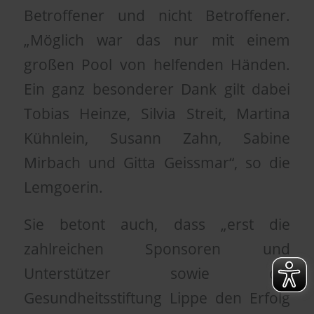
Betroffener und nicht Betroffener.
„Möglich war das nur mit einem
großen Pool von helfenden Händen.
Ein ganz besonderer Dank gilt dabei
Tobias Heinze, Silvia Streit, Martina
Kühnlein, Susann Zahn, Sabine
Mirbach und Gitta Geissmar“, so die
Lemgoerin.
Sie betont auch, dass „erst die
zahlreichen Sponsoren und
Unterstützer sowie die
Gesundheitsstiftung Lippe den Erfolg