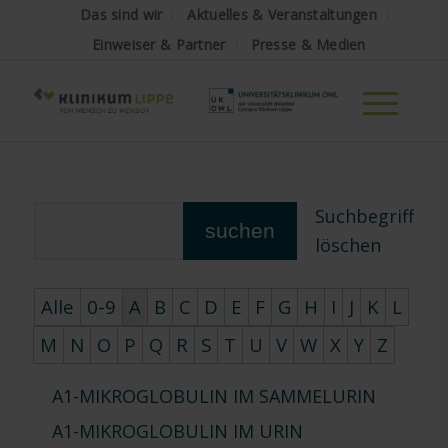
Das sind wir
Aktuelles & Veranstaltungen
Einweiser & Partner
Presse & Medien
Suchbegriff
suchen
löschen
Alle
0-9
A
B
C
D
E
F
G
H
I
J
K
L
M
N
O
P
Q
R
S
T
U
V
W
X
Y
Z
A1-MIKROGLOBULIN IM SAMMELURIN
A1-MIKROGLOBULIN IM URIN