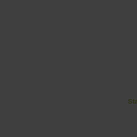
Netzwerk
Standorte
St
Klinikum Lippe, Detmold
Kli
Röntgenstr. 18
Rint
32756 Detmold
326