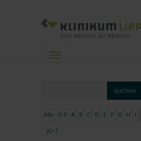
suchen
Alle
0-9
A
B
C
D
E
F
G
H
I
JO-1