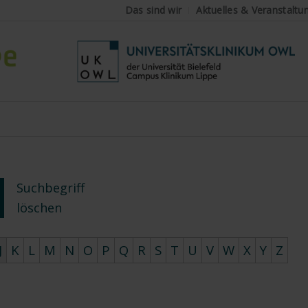
Das sind wir
Aktuelles & Veranstaltu
Suchbegriff
löschen
J
K
L
M
N
O
P
Q
R
S
T
U
V
W
X
Y
Z