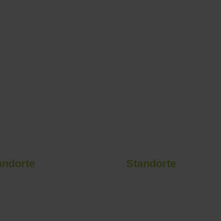
Podcast
andorte
Standorte
nikum Lippe, Lemgo
Klinikum Lippe, Bad Salzu
elner Str. 85
Heldmanstr. 45
57 Lemgo
32108 Bad Salzuflen