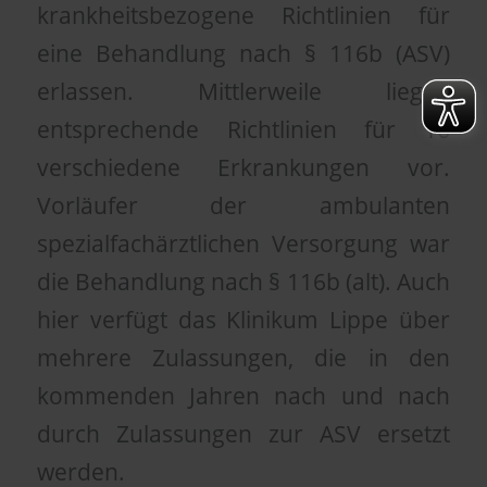
krankheitsbezogene Richtlinien für
eine Behandlung nach § 116b (ASV)
erlassen. Mittlerweile liegen
entsprechende Richtlinien für 16
verschiedene Erkrankungen vor.
Vorläufer der ambulanten
spezialfachärztlichen Versorgung war
die Behandlung nach § 116b (alt). Auch
hier verfügt das Klinikum Lippe über
mehrere Zulassungen, die in den
kommenden Jahren nach und nach
durch Zulassungen zur ASV ersetzt
werden.