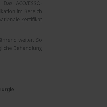
t. Das ACO/ESSO-
fikation im Bereich
tionale Zertifikat
während weiter. So
gliche Behandlung
rurgie
funden