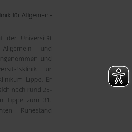
inik für Allgemein-
 der Universität
 Allgemein- und
4 angenommen und
sitätsklinik für
Klinikum Lippe. Er
 sich nach rund 25-
kum Lippe zum 31.
nten Ruhestand