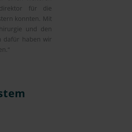
direktor für die
tern konnten. Mit
hirurgie und den
n dafür haben wir
en.“
hstem