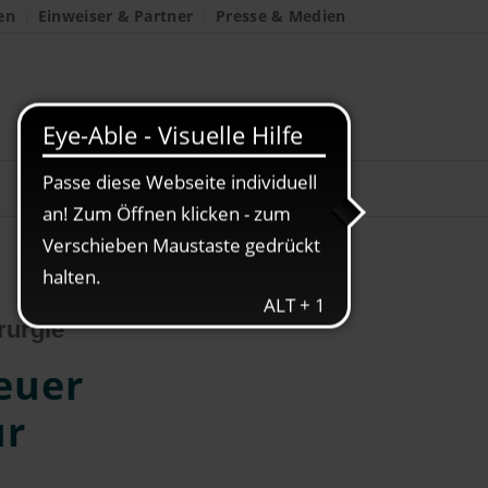
en
Einweiser & Partner
Presse & Medien
rurgie
euer
ür