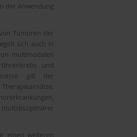
 in der Anwendung
g von Tumoren der
gelt sich auch in
 von multimodalen
eröhrenkrebs und
eresse gilt der
 Therapieansätze,
morerkrankungen,
tidisziplinärer
ir einen weiteren