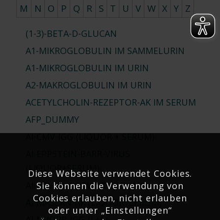
M
N
O
P
Q
R
S
T
U
V
W
X
Y
Z
(1-3)-BETA-D-GLUCAN
A1-MIKROGLOBULIN IM SAMMELURIN
A1-MIKROGLOBULIN IM URIN
A2-MAKROGLOBULIN IM URIN
ACETYLCHOLIN-REZEPTOR-AK IM SERUM
AFP_DUMMY
AI-CMV-IGG (LIQUOR + SERUM)
AI-EPPSTEIN-BARR-VIRUS
(LIQUOR+SERUM)
Diese Webseite verwendet Cookies.
AI-HSV-AK (LIQUOR+SERUM)
Sie können die Verwendung von
Cookies erlauben, nicht erlauben
AI-MASERN-AK (LIQUOR+SERUM)
oder unter „Einstellungen“
AI-NBORR-IGG (L+S)