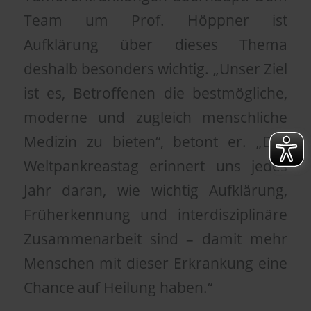
Team um Prof. Höppner ist
Aufklärung über dieses Thema
deshalb besonders wichtig. „Unser Ziel
ist es, Betroffenen die bestmögliche,
moderne und zugleich menschliche
Medizin zu bieten“, betont er. „Der
Weltpankreastag erinnert uns jedes
Jahr daran, wie wichtig Aufklärung,
Früherkennung und interdisziplinäre
Zusammenarbeit sind – damit mehr
Menschen mit dieser Erkrankung eine
Chance auf Heilung haben.“