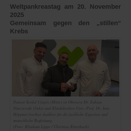
Weltpankreastag am 20. November
2025
Gemeinsam gegen den „stillen“
Krebs
Patient Serdal Cingöz (Mitte) ist Oberarzt Dr. Fabian
Nimczewski (links) und Klinikdirektor Univ.-Prof. Dr. Jens
Höppner (rechts) dankbar für die fachliche Expertise und
menschliche Begleitung.
(Foto: Klinikum Lippe / Christian Ritterbach)