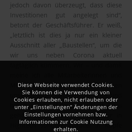
jedoch davon überzeugt, dass diese
Investitionen gut angelegt sind“,
betont der Geschäftsführer. Er weiß,
„letztlich ist dies ja nur ein kleiner
Ausschnitt aller „Baustellen“, um die
wir uns neben Corona aktuell
tagtäglich kümmern. Wir – und damit
meine ich alle Mitarbeiterinnen und
Mitarbeiter des Klinikums – machen
Diese Webseite verwendet Cookies.
Sie können die Verwendung von
unseren Job, managen die Krise und
Cookies erlauben, nicht erlauben oder
bereiten uns auf die Zukunft vor. Dazu
unter „Einstellungen“ Änderungen der
Einstellungen vornehmen bzw.
gehört auch, dass wir nicht nur in
Informationen zur Cookie Nutzung
Hightech sondern parallel in Köpfe
erhalten.