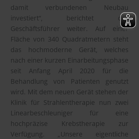
damit verbundenen Neubau
investiert“, berichtet der
Geschäftsführer weiter. Auf einer
Fläche von 340 Quadratmetern steht
das hochmoderne Gerät, welches
nach einer kurzen Einarbeitungsphase
seit Anfang April 2020 für die
Behandlung von Patienten genutzt
wird. Mit dem neuen Gerät stehen der
Klinik für Strahlentherapie nun zwei
Linearbeschleuniger für eine
hochpräzise Krebstherapie zur
Verfügung. „Unsere eigentliche