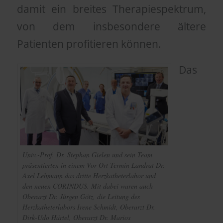
damit ein breites Therapiespektrum,
von dem insbesondere ältere
Patienten profitieren können.
Das
Univ.-Prof. Dr. Stephan Gielen und sein Team
präsentierten in einem Vor-Ort-Termin Landrat Dr.
Axel Lehmann das dritte Herzkatheterlabor und
den neuen CORINDUS. Mit dabei waren auch
Oberarzt Dr. Jürgen Götz, die Leitung des
Herzkatheterlabors Irene Schmidt, Oberarzt Dr.
Dirk-Udo Härtel, Oberarzt Dr. Marios