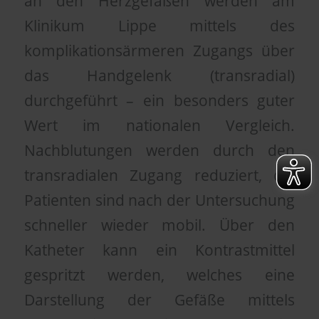
an den Herzgefäßen werden am
Klinikum Lippe mittels des
komplikationsärmeren Zugangs über
das Handgelenk (transradial)
durchgeführt – ein besonders guter
Wert im nationalen Vergleich.
Nachblutungen werden durch den
transradialen Zugang reduziert, die
Patienten sind nach der Untersuchung
schneller wieder mobil. Über den
Katheter kann ein Kontrastmittel
gespritzt werden, welches eine
Darstellung der Gefäße mittels