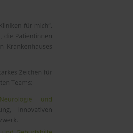
liniken für mich“.
N, die Patientinnen
en Krankenhauses
starkes Zeichen für
gten Teams:
r Neurologie und
ung, innovativen
zwerk.
e und Geburtshilfe