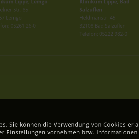
nikum Lippe, Lemgo
Klinikum Lippe, Bad
elner Str. 85
Salzuflen
57 Lemgo
Heldmanstr. 45
efon: 05261 26-0
32108 Bad Salzuflen
Telefon: 05222 982-0
s. Sie können die Verwendung von Cookies erla
er Einstellungen vornehmen bzw. Informationen 