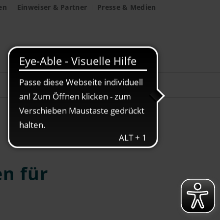
en
Einweiser & Partner
Presse & Medien
en für