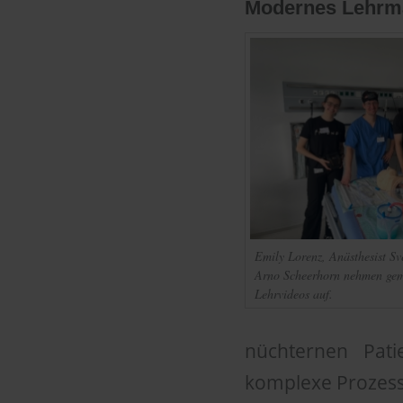
Modernes Lehrmat
Emily Lorenz, Anästhesist Sv
Arno Scheerhorn nehmen gem
Lehrvideos auf.
nüchternen Pati
komplexe Prozess S