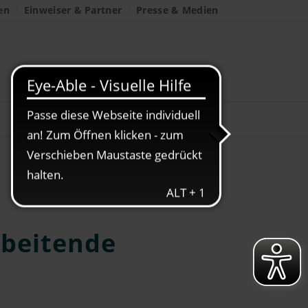
en
Einweiser & Partner
Presse & Medien
rbeitende