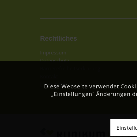
Rechtliches
Impressum
Datenschutz
Barrierefreiheitserklärung
Kontakt
Lob & Kritik
Diese Webseite verwendet Cookie
„Einstellungen“ Änderungen d
Einstel