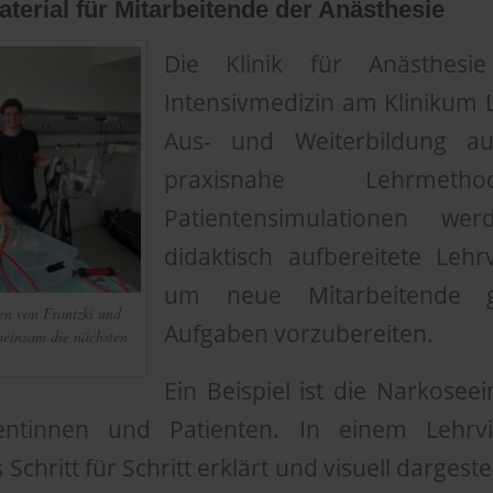
erial für Mitarbeitende der Anästhesie
Die Klinik für Anästhesi
Intensivmedizin am Klinikum L
Aus- und Weiterbildung 
praxisnahe Lehrmet
Patientensimulationen w
didaktisch aufbereitete Lehr
um neue Mitarbeitende g
en von Frantzki und
Aufgaben vorzubereiten.
einsam die nächsten
Ein Beispiel ist die Narkoseei
entinnen und Patienten. In einem Lehrv
chritt für Schritt erklärt und visuell dargeste