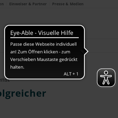
en
Einweiser & Partner
Presse & Medien
enst
olgreicher