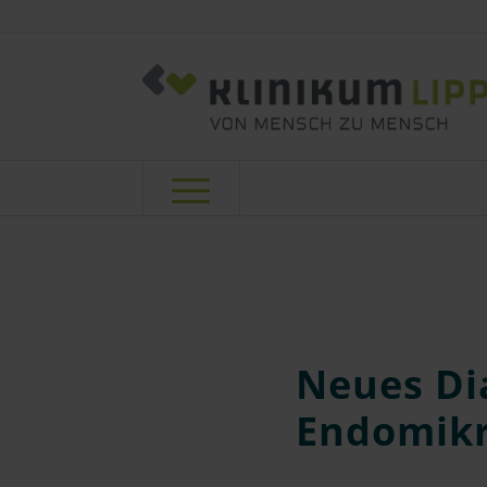
Neues Di
Endomikr