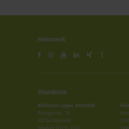
Netzwerk
Standorte
St
Klinikum Lippe, Detmold
Kli
Röntgenstr. 18
Rint
32756 Detmold
326
Telefon: 05231 72-0
Tel