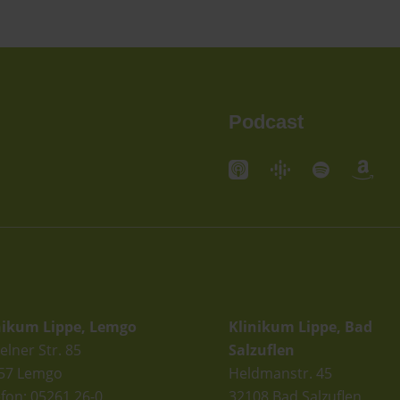
Podcast
andorte
Standorte
nikum Lippe, Lemgo
Klinikum Lippe, Bad
elner Str. 85
Salzuflen
57 Lemgo
Heldmanstr. 45
efon: 05261 26-0
32108 Bad Salzuflen