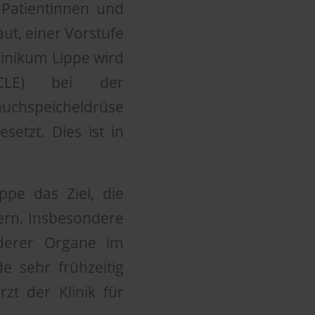
 Patientinnen und
t, einer Vorstufe
inikum Lippe wird
(nCLE) bei der
chspeicheldrüse
etzt. Dies ist in
ppe das Ziel, die
ern. Insbesondere
derer Organe im
 sehr frühzeitig
zt der Klinik für