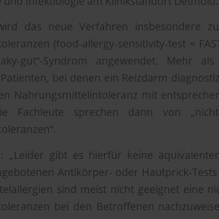
 und Infektiologie am Klinikstandort Detmold.
wird das neue Verfahren insbesondere zu
oleranzen (food-allergy-sensitivity-test = F
eaky-gut“-Syndrom angewendet. Mehr als
Patienten, bei denen ein Reizdarm diagnostiz
hen Nahrungsmittelintoleranz mit entspreche
ie Fachleute sprechen dann von „nicht I
toleranzen“.
 „Leider gibt es hierfür keine äquivalent
angebotenen Antikörper- oder Hautprick-Tests
lallergien sind meist nicht geeignet eine nic
toleranzen bei den Betroffenen nachzuweis