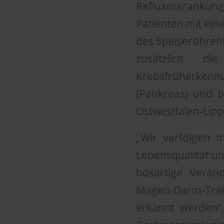
Refluxerkrankung
Patienten mit ei
des Speiseröhren
zusätzlich di
Krebsfrüherken
(Pankreas) und b
Ostwestfalen-Lip
„Wir verfolgen m
Lebensqualität u
bösartige Verä
Magen-Darm-Trak
erkannt werden“,