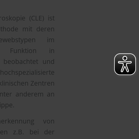
oskopie (CLE) ist
thode mit deren
Gewebstypen im
r Funktion in
g beobachtet und
hochspezialisierte
klinischen Zentren
unter anderem an
ippe.
herkennung von
en z.B. bei der