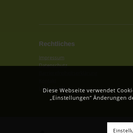
Rechtliches
Impressum
Datenschutz
Barrierefreiheitserklärung
Kontakt
Lob & Kritik
Diese Webseite verwendet Cookie
„Einstellungen“ Änderungen d
Einstel