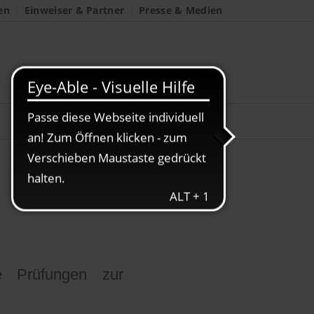
en
Einweiser & Partner
Presse & Medien
ft
re Prüfungen zur