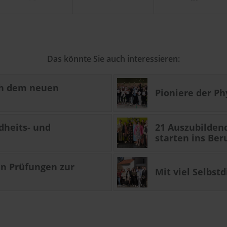
Das könnte Sie auch interessieren:
ch dem neuen
Pioniere der Ph
dheits- und
21 Auszubildend
starten ins Ber
n Prüfungen zur
Mit viel Selbst