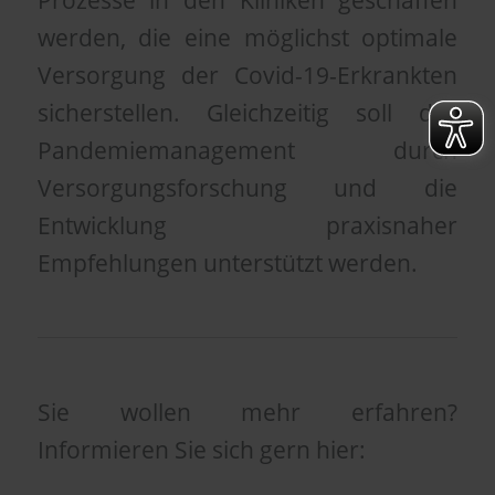
werden, die eine möglichst optimale
Versorgung der Covid-19-Erkrankten
sicherstellen. Gleichzeitig soll das
Pandemiemanagement durch
Versorgungsforschung und die
Entwicklung praxisnaher
Empfehlungen unterstützt werden.
Sie wollen mehr erfahren?
Informieren Sie sich gern hier: