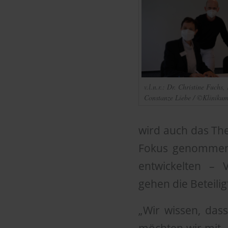
v.l.n.r.: Dr. Christine Fuchs,
Constanze Liebe / ©Kliniku
wird auch das Th
Fokus genommen. 
entwickelten – 
gehen die Beteili
„Wir wissen, dass