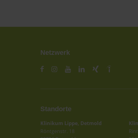
Netzwerk
Standorte
St
Klinikum Lippe, Detmold
Kli
Röntgenstr. 18
Rint