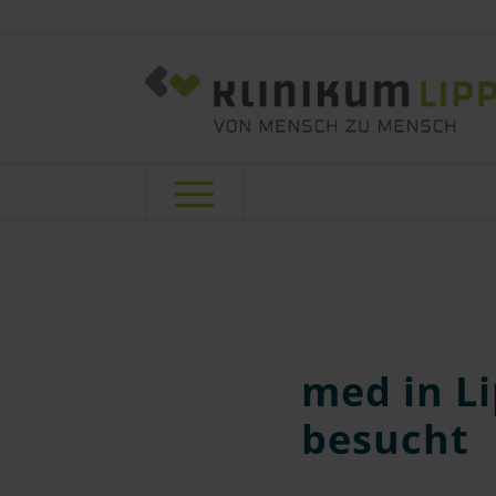
med in L
besucht