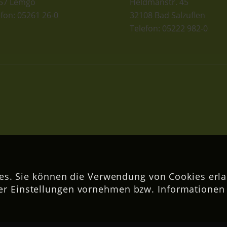
57 Lemgo
Heldmanstr. 45
efon: 05261 26-0
32108 Bad Salzuflen
Telefon: 05222 982-0
s. Sie können die Verwendung von Cookies erla
er Einstellungen vornehmen bzw. Informationen 