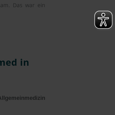
kam. Das war ein
med in
lgemeinmedizin