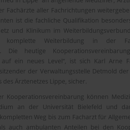
„med in Lippe“ an angehende Mediziner, Ärzti
er Fachärzte aller Fachrichtungen weitergebe
nten ist die fachliche Qualifikation besonder
enetz und Klinikum im Weiterbildungsverbun
 komplette Weiterbildung in der Fac
in. Die heutige Kooperationsvereinbarun
uf ein neues Level“, ist sich Karl Arne F
itzender der Verwaltungsstelle Detmold d
 des Ärztenetzes Lippe, sicher.
r Kooperationsvereinbarung können Medizi
udium an der Universität Bielefeld und
 kompletten Weg bis zum Facharzt für Allgem
als auch ambulanten Anteilen bei den Koo