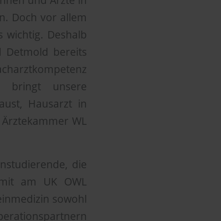
nnen und Ärzte in
n. Doch vor allem
s wichtig. Deshalb
d Detmold bereits
harztkompetenz
g bringt unsere
aust, Hausarzt in
er Ärztekammer WL
nstudierende, die
 damit am UK OWL
einmedizin sowohl
perationspartnern