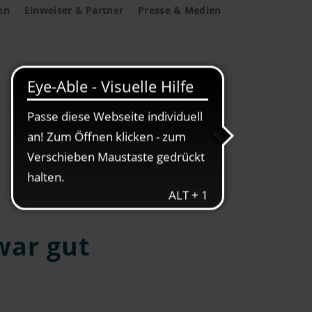
en
Einweiser & Partner
Presse & Medien
war gut