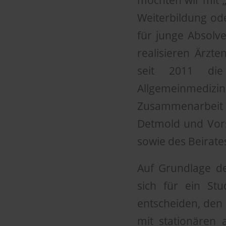
möchten wir mit 
Weiterbildung od
für junge Absolve
realisieren Ärzt
seit 2011 die
Allgemeinmediz
Zusammenarbeit a
Detmold und Vors
sowie des Beirates
Auf Grundlage de
sich für ein St
entscheiden, den
mit stationären 