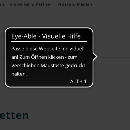
en
Einweiser & Partner
Presse & Medien
etten