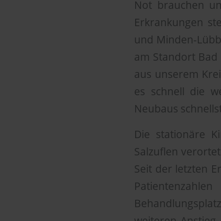
Not brauchen uns
Erkrankungen ste
und Minden-Lübbe
am Standort Bad 
aus unserem Kreis 
es schnell die w
Neubaus schnells
Die stationäre K
Salzuflen verorte
Seit der letzten E
Patientenzahle
Behandlungsplatz
weiteren Anstieg 