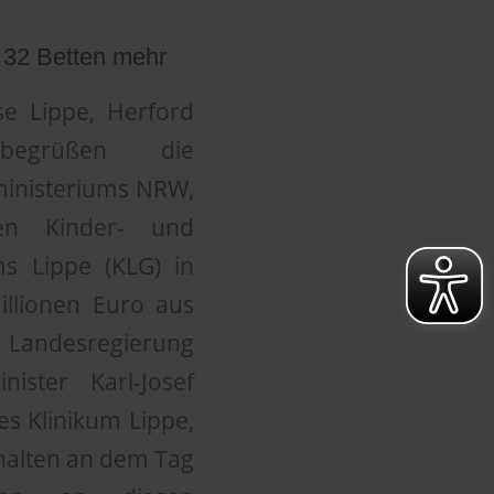
 32 Betten mehr
se Lippe, Herford
begrüßen die
ministeriums NRW,
en Kinder- und
ms Lippe (KLG) in
illionen Euro aus
 Landesregierung
ister Karl-Josef
s Klinikum Lippe,
halten an dem Tag