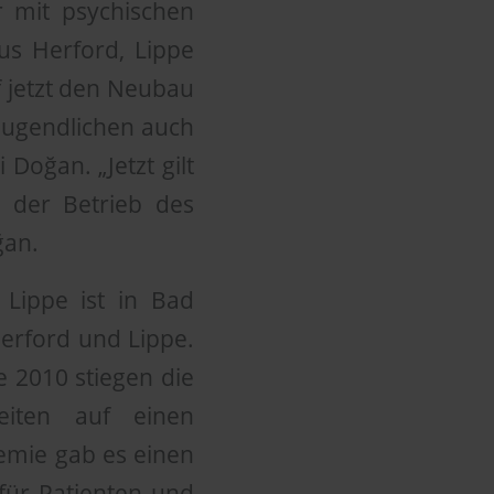
r mit psychischen
us Herford, Lippe
 jetzt den Neubau
Jugendlichen auch
 Doğan. „Jetzt gilt
t der Betrieb des
ğan.
 Lippe ist in Bad
Herford und Lippe.
re 2010 stiegen die
eiten auf einen
emie gab es einen
 für Patienten und