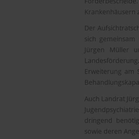
Förderbesche
Krankenhäusern 
Der Aufsichtratsc
sich gemeinsam 
Jürgen Müller u
Landesförderung.
Erweiterung am S
Behandlungskapazi
Auch Landrat Jürg
Jugendpsychiatrien
dringend benöti
sowie deren Angeh