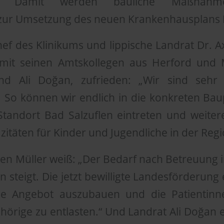
ide. Damit werden bauliche Maßnah
zur Umsetzung des neuen Krankenhausplans 
hef des Klinikums und lippische Landrat Dr. 
mit seinen Amtskollegen aus Herford und 
nd Ali Doğan, zufrieden: „Wir sind sehr
 So können wir endlich in die konkreten Bau
tandort Bad Salzuflen eintreten und weiter
täten für Kinder und Jugendliche in der Regi
en Müller weiß: „Der Bedarf nach Betreuung 
 steigt. Die jetzt bewilligte Landesförderung
ge Angebot auszubauen und die Patientinn
örige zu entlasten.“ Und Landrat Ali Doğan e