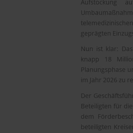
Aufstockung 
Umbaumaßnahme
telemedizinische
geprägten Einzugs
Nun ist klar: D
knapp 18 Milli
Planungsphase un
im Jahr 2026 zu re
Der Geschäftsführ
Beteiligten für d
dem Förderbesc
beteiligten Kreis