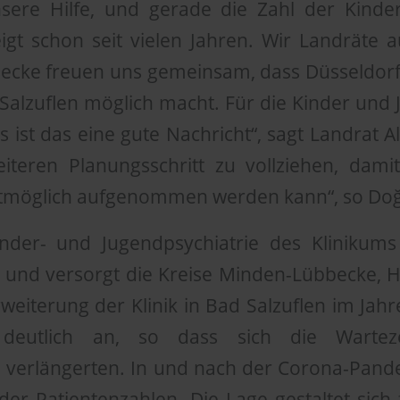
ere Hilfe, und gerade die Zahl der Kinde
igt schon seit vielen Jahren. Wir Landräte a
cke freuen uns gemeinsam, dass Düsseldorf
Salzuflen möglich macht. Für die Kinder und 
ist das eine gute Nachricht“, sagt Landrat Ali
eiteren Planungsschritt zu vollziehen, dami
tmöglich aufgenommen werden kann“, so Do
inder- und Jugendpsychiatrie des Klinikums
t und versorgt die Kreise Minden-Lübbecke, 
rweiterung der Klinik in Bad Salzuflen im Jah
n deutlich an, so dass sich die Wartez
 verlängerten. In und nach der Corona-Pand
der Patientenzahlen. Die Lage gestaltet sich