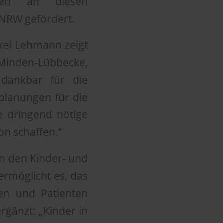
men an diesen
NRW gefördert.
Axel Lehmann zeigt
Minden-Lübbecke,
 dankbar für die
planungen für die
e dringend nötige
on schaffen.“
in den Kinder- und
 ermöglicht es, das
en und Patienten
rgänzt: „Kinder in