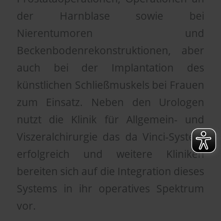
der Harnblase sowie bei
Nierentumoren und
Beckenbodenrekonstruktionen, aber
auch bei der Implantation des
künstlichen Schließmuskels bei Frauen
zum Einsatz. Neben den Urologen
nutzt die Klinik für Allgemein- und
Viszeralchirurgie das da Vinci-System
erfolgreich und weitere Kliniken
bereiten sich auf die Integration dieses
Systems in ihr operatives Spektrum
vor.