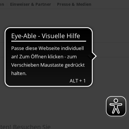
en
Einweiser & Partner
Presse & Medien
Job OWL
eten! Besuchen Sie