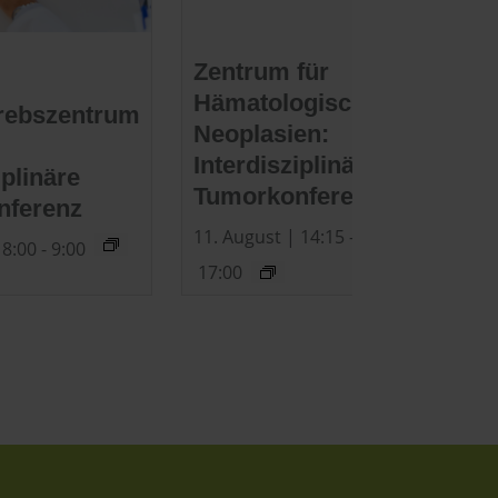
Zentrum für
Hämatologische
rebszentrum
Neoplasien:
Interdisziplinäre
iplinäre
Tumorkonferenz
nferenz
11. August | 14:15
-
 8:00
-
9:00
17:00