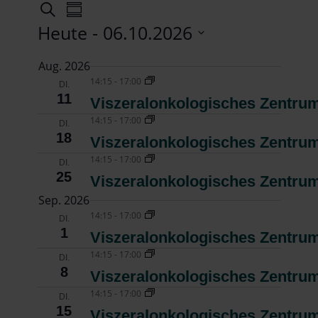
Veranstaltungen
Veranstaltungen
Veranstaltung
Suche
Zusammenfassung
Ansichten-
Heute
 - 
06.10.2026
Suche
Navigation
Datum
und
Aug. 2026
auswählen.
14:15
-
17:00
DI.
Ansichten,
11
Viszeralonkologisches Zentrum
14:15
-
17:00
Navigation
DI.
18
Viszeralonkologisches Zentrum
14:15
-
17:00
DI.
25
Viszeralonkologisches Zentrum
Sep. 2026
14:15
-
17:00
DI.
1
Viszeralonkologisches Zentrum
14:15
-
17:00
DI.
8
Viszeralonkologisches Zentrum
14:15
-
17:00
DI.
15
Viszeralonkologisches Zentrum