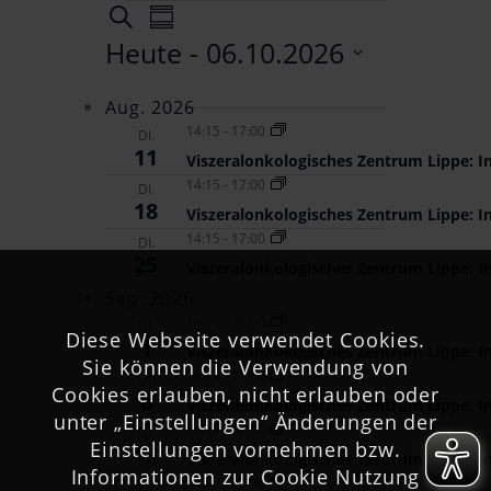
VERANSTALTUNGEN
VERANSTALTUNGEN
Veranstaltung
Suche
Zusammenfassung
Ansichten-
SUCHE
Heute
 - 
06.10.2026
Navigation
UND
Datum
ANSICHTEN,
Aug. 2026
auswählen.
14:15
-
17:00
DI.
NAVIGATION
11
Viszeralonkologisches Zentrum Lippe: I
14:15
-
17:00
DI.
18
Viszeralonkologisches Zentrum Lippe: I
14:15
-
17:00
DI.
25
Viszeralonkologisches Zentrum Lippe: I
Sep. 2026
14:15
-
17:00
DI.
Diese Webseite verwendet Cookies.
1
Viszeralonkologisches Zentrum Lippe: I
Sie können die Verwendung von
14:15
-
17:00
DI.
Cookies erlauben, nicht erlauben oder
8
Viszeralonkologisches Zentrum Lippe: I
unter „Einstellungen“ Änderungen der
14:15
-
17:00
DI.
Einstellungen vornehmen bzw.
15
Viszeralonkologisches Zentrum Lippe: I
Informationen zur Cookie Nutzung
14:15
-
17:00
DI.