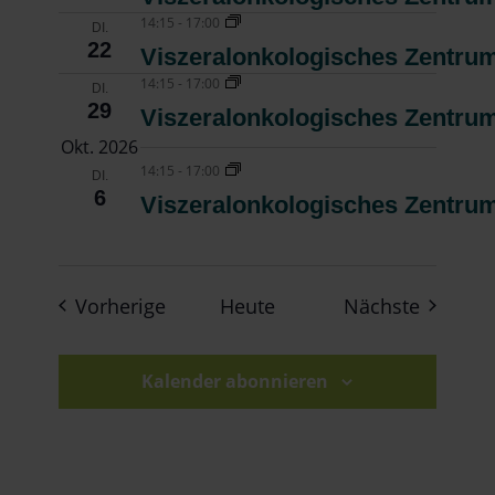
14:15
-
17:00
DI.
22
Viszeralonkologisches Zentrum
14:15
-
17:00
DI.
29
Viszeralonkologisches Zentrum
Okt. 2026
14:15
-
17:00
DI.
6
Viszeralonkologisches Zentrum
Veranstaltungen
Veranst
Vorherige
Heute
Nächste
Kalender abonnieren