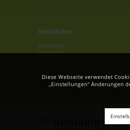
Rechtliches
Impressum
Datenschutz
Barrierefreiheitserklärung
Kontakt
Lob & Kritik
Diese Webseite verwendet Cookie
„Einstellungen“ Änderungen d
Einstel