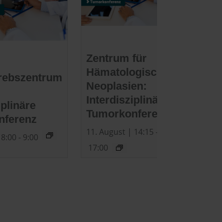
Zentrum für
Hämatologische
rebszentrum
Neoplasien:
Interdisziplinäre
iplinäre
Tumorkonferenz
nferenz
11. August | 14:15
-
 8:00
-
9:00
17:00