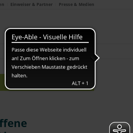
en
Einweiser & Partner
Presse & Medien
offene