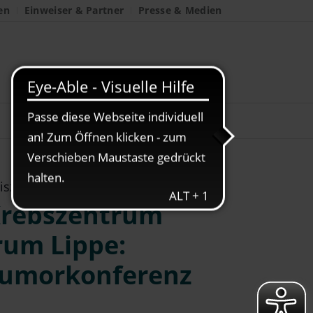
en
Einweiser & Partner
Presse & Medien
isziplinäre Tumorkonferenz
Krebszentrum
rum Lippe:
 Tumorkonferenz