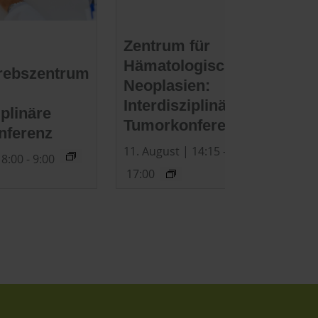
Zentrum für
Hämatologische
rebszentrum
Neoplasien:
Interdisziplinäre
iplinäre
Tumorkonferenz
nferenz
11. August | 14:15
-
 8:00
-
9:00
17:00