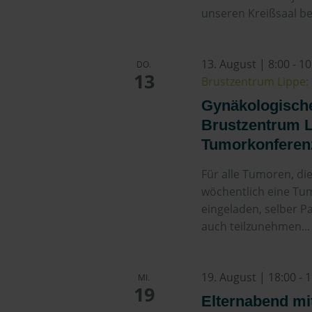
unseren Kreißsaal be
13. August | 8:00
-
10
DO.
13
Brustzentrum Lippe: 
Gynäkologisch
Brustzentrum Li
Tumorkonferen
Für alle Tumoren, di
wöchentlich eine Tum
eingeladen, selber P
auch teilzunehmen...
19. August | 18:00
-
1
MI.
19
Elternabend mit