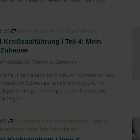
atienten in diese Konferenz einzubringen und
9:30
Elternabend mit Kreißsaalführung
 Kreißsaalführung I Teil 4: Mein
 Zuhause
ch-Straße 2a, Detmold, Germany
sreihe „Elternabend im Klinikum“ widmen wir uns
n rund um Schwangerschaft und Geburt. Im
eiligen Vorträge und Fragerunden können Sie
sichtigen.
:00
Gynäkologisches Krebszentrum Lippe &
Interdisziplinäre Tumorkonferenz
es Krebszentrum Lippe &