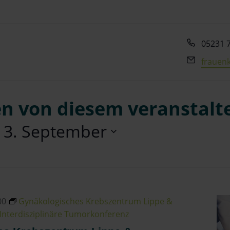
Telefon
05231 
Email
frauenk
n von diesem veranstalt
 
3. September
00
Gynäkologisches Krebszentrum Lippe &
Interdisziplinäre Tumorkonferenz