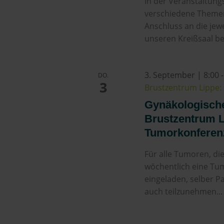
In der Veranstaltung
verschiedene Theme
Anschluss an die jew
unseren Kreißsaal be
3. September | 8:00
DO.
3
Brustzentrum Lippe: 
Gynäkologisch
Brustzentrum Li
Tumorkonferen
Für alle Tumoren, di
wöchentlich eine Tum
eingeladen, selber P
auch teilzunehmen...