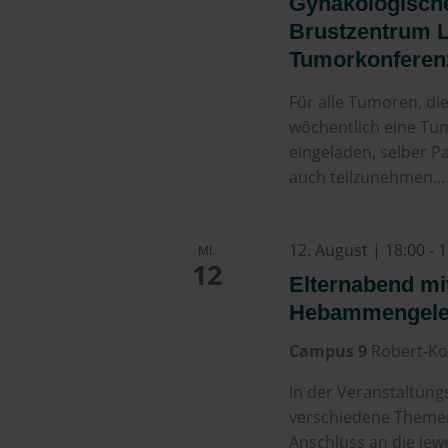
Gynäkologisch
Brustzentrum Li
Tumorkonferen
Für alle Tumoren, di
wöchentlich eine Tum
eingeladen, selber P
auch teilzunehmen...
12. August | 18:00
-
1
MI.
12
Elternabend mit
Hebammengelei
Campus 9
Robert-Ko
In der Veranstaltung
verschiedene Theme
Anschluss an die jew