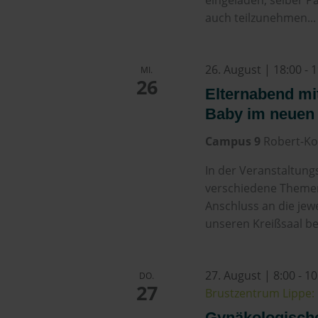
eingeladen, selber P
auch teilzunehmen...
26. August | 18:00
-
1
MI.
26
Elternabend mit
Baby im neuen
Campus 9
Robert-Ko
In der Veranstaltung
verschiedene Theme
Anschluss an die jew
unseren Kreißsaal be
27. August | 8:00
-
10
DO.
27
Brustzentrum Lippe: 
Gynäkologisch