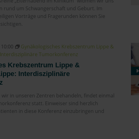
sreihe „Elternabend im Klinikum“ widmen wir uns
n rund um Schwangerschaft und Geburt. Im
eiligen Vorträge und Fragerunden können Sie
sichtigen.
-
10:00
Gynäkologisches Krebszentrum Lippe &
Interdisziplinäre Tumorkonferenz
es Krebszentrum Lippe &
ppe: Interdisziplinäre
z
e wir in unseren Zentren behandeln, findet einmal
orkonferenz statt. Einweiser sind herzlich
atienten in diese Konferenz einzubringen und