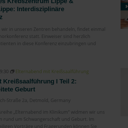
es Krebszentrum Lippe &
ppe: Interdisziplinäre
z
e wir in unseren Zentren behandeln, findet einmal
orkonferenz statt. Einweiser sind herzlich
atienten in diese Konferenz einzubringen und
9:30
Elternabend mit Kreißsaalführung
 Kreißsaalführung I Teil 2:
tete Geburt
ch-Straße 2a, Detmold, Germany
sreihe „Elternabend im Klinikum“ widmen wir uns
n rund um Schwangerschaft und Geburt. Im
eiligen Vorträge und Fragerunden können Sie