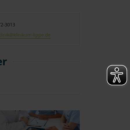
72-3013
linik@klinikum-lippe.de
er