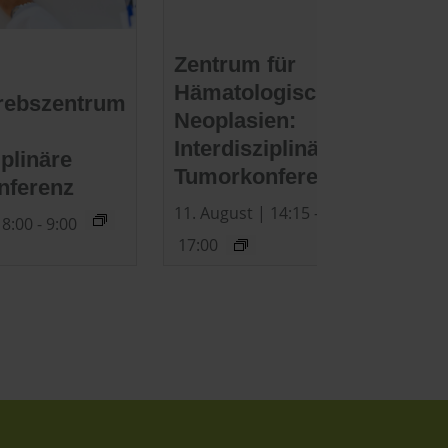
Zentrum für
Hämatologische
rebszentrum
Neoplasien:
Interdisziplinäre
iplinäre
Tumorkonferenz
nferenz
11. August | 14:15
-
 8:00
-
9:00
17:00