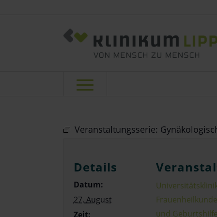
Veranstaltungsserie:
Gynäkologisch
Details
Veranstal
Datum:
Universitätsklinik
27. August
Frauenheilkund
und Geburtshilf
Zeit: