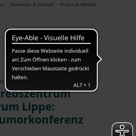
en
Einweiser & Partner
Presse & Medien
isziplinäre Tumorkonferenz
Krebszentrum
rum Lippe:
 Tumorkonferenz