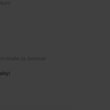
eburt?
ch-Straße 2a, Detmold
Baby!