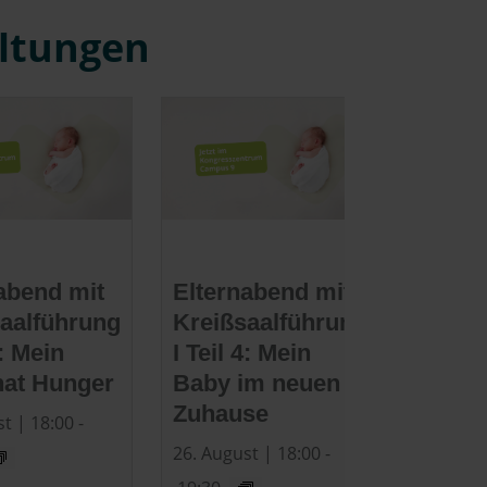
altungen
abend mit
Elternabend mit
aalführung
Kreißsaalführung
3: Mein
I Teil 4: Mein
hat Hunger
Baby im neuen
Zuhause
t | 18:00
-
26. August | 18:00
-