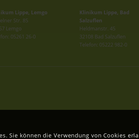
nikum Lippe, Lemgo
Klinikum Lippe, Bad
elner Str. 85
Salzuflen
57 Lemgo
Heldmanstr. 45
efon: 05261 26-0
32108 Bad Salzuflen
Telefon: 05222 982-0
s. Sie können die Verwendung von Cookies erla