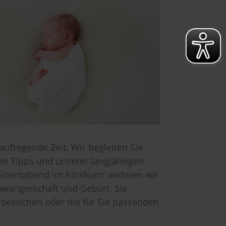
ufregende Zeit. Wir begleiten Sie
hen Tipps und unserer langjährigen
„Elternabend im Klinikum“ widmen wir
wangerschaft und Geburt. Sie
 besuchen oder die für Sie passenden