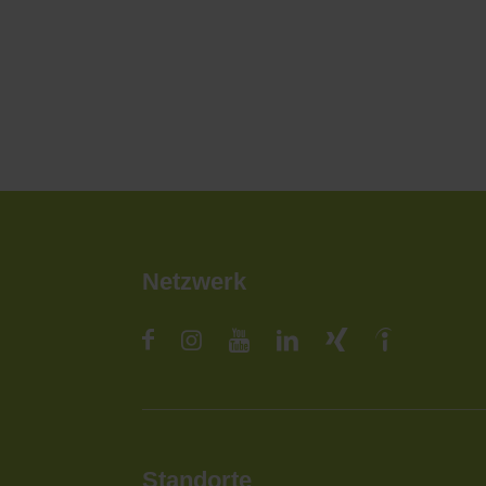
Netzwerk
Standorte
St