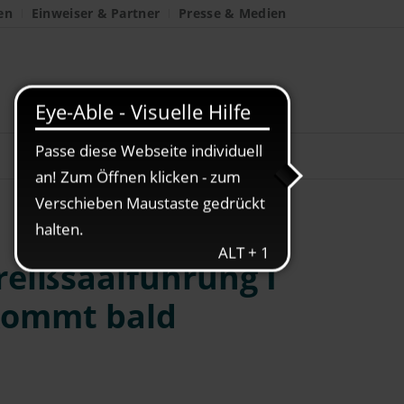
en
Einweiser & Partner
Presse & Medien
reißsaalführung I
 kommt bald