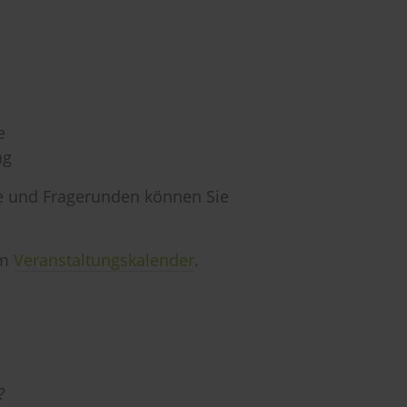
e
ng
ge und Fragerunden können Sie
em
Veranstaltungskalender
.
?