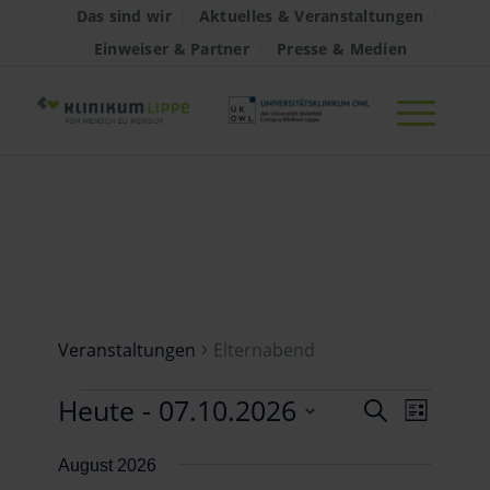
Das sind wir
Aktuelles & Veranstaltungen
Einweiser & Partner
Presse & Medien
Elternabend
Veranstaltungen
Elternabend
Veranstaltungen
Veran
Heute
 - 
07.10.2026
Verans
Suche
Liste
Ansich
Datum
Suche
August 2026
Naviga
wählen.