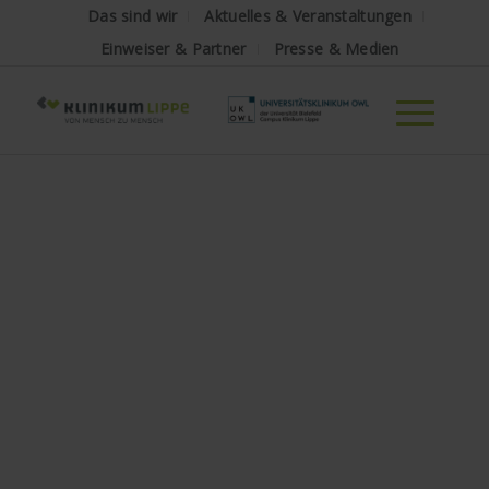
Das sind wir
Aktuelles & Veranstaltungen
Einweiser & Partner
Presse & Medien
„PSA: Der TÜV
für den Mann“ –
Warum Männer
jetzt zur
Vorsorge sollten