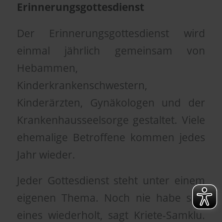
Erinnerungsgottesdienst
Der Erinnerungsgottesdienst wird
einmal jährlich gemeinsam von
Hebammen,
Kinderkrankenschwestern,
Kinderärzten, Gynäkologen und der
Krankenhausseelsorge gestaltet. Viele
ehemalige Betroffene kommen jedes
Jahr wieder.
Jeder Gottesdienst steht unter einem
eigenen Thema. Noch nie habe sich
eines wiederholt, sagt Kriete-Samklu.