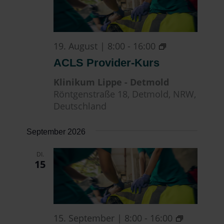
ACLS
19. August | 8:00
-
16:00
Provider-
ACLS Provider-Kurs
Kurs
Klinikum Lippe - Detmold
Röntgenstraße 18, Detmold, NRW,
Deutschland
September 2026
DI.
15
ACLS
15. September | 8:00
-
16:00