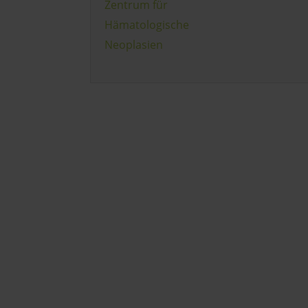
Zentrum für
Hämatologische
Neoplasien