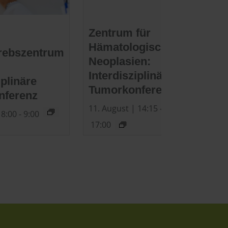
Zentrum für
Hämatologische
rebszentrum
Neoplasien:
Interdisziplinäre
iplinäre
Tumorkonferenz
nferenz
11. August | 14:15
-
 8:00
-
9:00
17:00