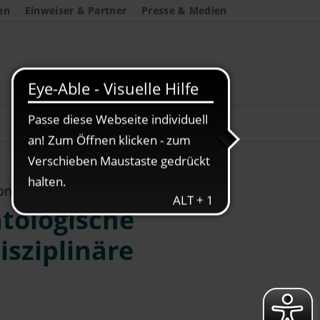
en
Einweiser & Partner
Presse & Medien
onferenz
tologische
isziplinäre