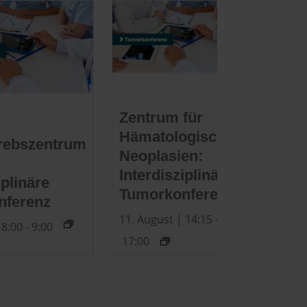
Zentrum für
Hämatologische
rebszentrum
Neoplasien:
Interdisziplinäre
iplinäre
Tumorkonferenz
nferenz
11. August | 14:15
-
 8:00
-
9:00
17:00