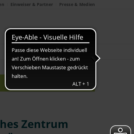
en
Einweiser & Partner
Presse & Medien
ches Zentrum