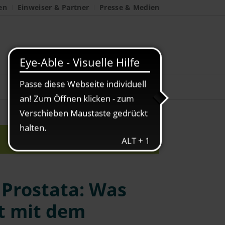
en
Einweiser & Partner
Presse & Medien
Prostata: Was
t mit dem