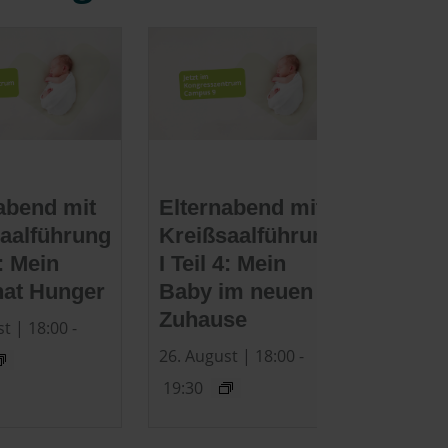
abend mit
Elternabend mit
aalführung
Kreißsaalführung
3: Mein
I Teil 4: Mein
hat Hunger
Baby im neuen
Zuhause
t | 18:00
-
26. August | 18:00
-
19:30