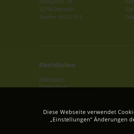
Röntgenstr. 18
Rint
32756 Detmold
326
Telefon: 05231 72-0
Tel
Rechtliches
Impressum
Datenschutz
Barrierefreiheitserklärung
Kontakt
Lob & Kritik
Diese Webseite verwendet Cookie
„Einstellungen“ Änderungen d