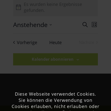
Veranstaltungen
Es wurden keine Ergebnisse
Hinweis
gefunden.
Veran
Anstehende
Verans
Suche
Liste
Ansich
Datum
Suche
Naviga
wählen.
Veranstaltungen
Vorherige
Heute
Nächste
und
Veranstaltu
Ansich
Kalender abonnieren
Naviga
Diese Webseite verwendet Cookies.
Sie können die Verwendung von
Cookies erlauben, nicht erlauben oder