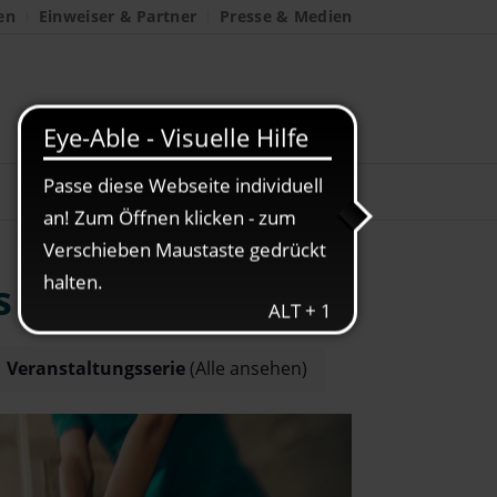
en
Einweiser & Partner
Presse & Medien
s
Veranstaltungsserie
(Alle ansehen)