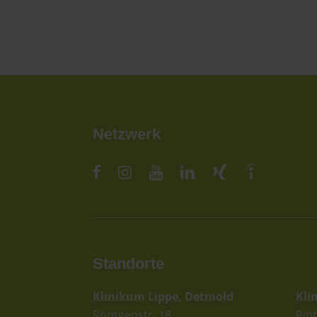
Netzwerk
Standorte
St
Klinikum Lippe, Detmold
Kli
Röntgenstr. 18
Rint