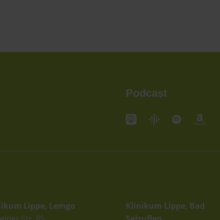
Podcast
andorte
Standorte
nikum Lippe, Lemgo
Klinikum Lippe, Bad
elner Str. 85
Salzuflen