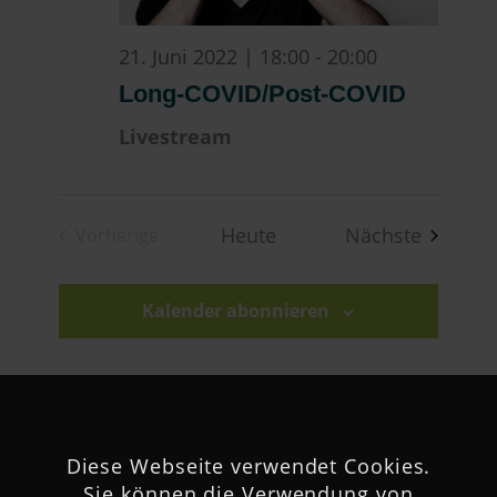
21. Juni 2022 | 18:00
-
20:00
Long-COVID/Post-COVID
Livestream
Veranst
Heute
Nächste
Vorherige
Veranstaltungen
Kalender abonnieren
Diese Webseite verwendet Cookies.
Sie können die Verwendung von