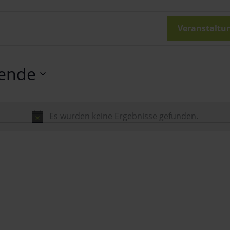
en
en
Veranstaltu
ende
Es wurden keine Ergebnisse gefunden.
Hinweis