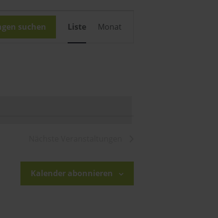
Veranstaltung
ngen suchen
Liste
Monat
Ansichten-
Navigation
Nächste
Veranstaltungen
Kalender abonnieren