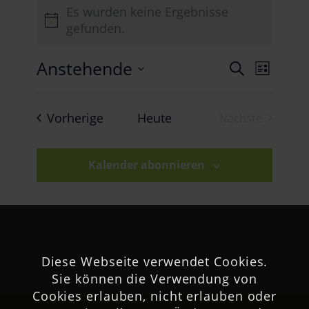
Veranstaltungen
Es wurden keine Ergebnisse
Hinweis
gefunden.
Veran
Anstehende
Verans
Suche
Liste
Ansich
Datum
Suche
Naviga
wählen.
Veranstaltungen
Vorherige
Heute
Nächste
und
Veranstaltu
Ansich
Kalender abonnieren
Naviga
Diese Webseite verwendet Cookies.
Sie können die Verwendung von
Cookies erlauben, nicht erlauben oder