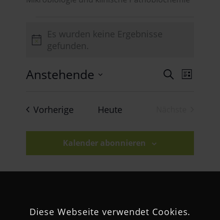
Veranstaltungen
Es wurden keine Ergebnisse
Hinweis
gefunden.
Veran
Anstehende
Verans
Suche
Liste
Ansich
Datum
Suche
Naviga
wählen.
Veranstaltungen
Vorherige
Heute
Nächste
und
Veranstaltu
Ansich
Kalender abonnieren
Naviga
Diese Webseite verwendet Cookies.